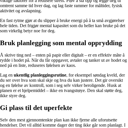
viktige faktorer for å redusere stress. Prøv å stå opp og legge deg til
omtrent samme tid hver dag, og lag faste rammer for måltider, fysisk
aktivitet og avslapning.
En fast rytme gjør at du slipper å bruke energi på å ta små avgjørelser
hele tiden. Det frigjør mental kapasitet som du heller kan bruke på det
som virkelig betyr noe for deg.
Bruk planlegging som mental opprydding
Å skrive ting ned – enten på papir eller digitalt – er en effektiv måte å
rydde i hodet på. Når du får oppgaver, avtaler og tanker ut av hodet og
ned på en liste, reduseres følelsen av kaos.
Lag en
ukentlig planleggingsrutine
, for eksempel søndag kveld, der
du ser over hva som skal skje og hva du kan justere. Det gir oversikt
og en følelse av kontroll, som i seg selv virker beroligende. Husk at
planen er et hjelpemiddel – ikke en tvangstrøye. Den skal støtte deg,
ikke styre deg.
Gi plass til det uperfekte
Selv den mest gjennomtenkte plan kan ikke fjerne alle uforutsette
hendelser. Det vil alltid komme dager der ting ikke går som planlagt. I