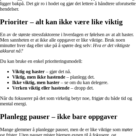
ligger bakpå. Det gir ro i hodet og gjør det lettere å håndtere uforutsette
hendelser.
Prioriter – alt kan ikke være like viktig
En av de største stressfaktorene i hverdagen er følelsen av at alt haster.
Men sannheten er at ikke alle oppgaver er like viktige. Bruk noen
minutter hver dag eller uke på å spørre deg selv:
Hva er det viktigste
akkurat nå?
Du kan bruke en enkel prioriteringsmodell:
Viktig og haster
– gjør det nå.
Viktig, men ikke hastende
– planlegg det.
Ikke viktig, men haster
– se om du kan delegere.
Verken viktig eller hastende
– dropp det.
Når du fokuserer på det som virkelig betyr noe, frigjør du både tid og
mental energi.
Planlegg pauser – ikke bare oppgaver
Mange glemmer å planlegge pauser, men de er like viktige som møter
og frister. Uten pauser mister hjernen evnen til å fokusere, og