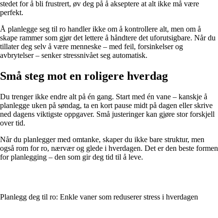
stedet for å bli frustrert, øv deg på å akseptere at alt ikke må være
perfekt.
Å planlegge seg til ro handler ikke om å kontrollere alt, men om å
skape rammer som gjør det lettere å håndtere det uforutsigbare. Når du
tillater deg selv å være menneske – med feil, forsinkelser og
avbrytelser – senker stressnivået seg automatisk.
Små steg mot en roligere hverdag
Du trenger ikke endre alt på én gang. Start med én vane – kanskje å
planlegge uken på søndag, ta en kort pause midt på dagen eller skrive
ned dagens viktigste oppgaver. Små justeringer kan gjøre stor forskjell
over tid.
Når du planlegger med omtanke, skaper du ikke bare struktur, men
også rom for ro, nærvær og glede i hverdagen. Det er den beste formen
for planlegging – den som gir deg tid til å leve.
Planlegg deg til ro: Enkle vaner som reduserer stress i hverdagen