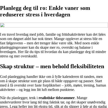
Planlegg deg til ro: Enkle vaner som
reduserer stress i hverdagen
I en travel hverdag med jobb, familie og fritidsaktiviteter kan det føles
som om døgnet aldri har nok timer. Mange opplever at stress blir en
fast følgesvenn – men det trenger ikke være slik. Med noen enkle
planleggingsvaner kan du skape mer ro, oversikt og balanse i
hverdagen. Her får du tips til hvordan du kan planlegge deg til mindre
stress og mer overskudd.
Skap struktur – men behold fleksibiliteten
God planlegging handler ikke om å fylle kalenderen til randen, men
om å skape struktur som gir plass til både oppgaver og pauser. Start
med å få oversikt over faste forpliktelser – jobb, møter, trening, barnas
aktiviteter – og legg inn litt luft mellom punktene.
Når du planlegger, tenk i
realistiske tidsrammer
. Mange
undervurderer hvor lang tid ting faktisk tar, og det skaper unødvendig
press. Legg heller inn litt ekstra tid, slik at du slipper å føle at du stadig