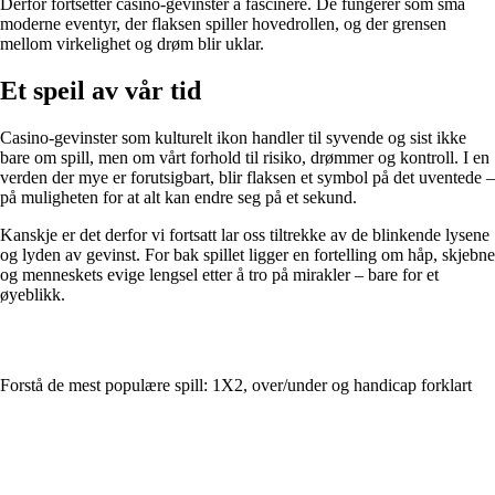
Derfor fortsetter casino-gevinster å fascinere. De fungerer som små
moderne eventyr, der flaksen spiller hovedrollen, og der grensen
mellom virkelighet og drøm blir uklar.
Et speil av vår tid
Casino-gevinster som kulturelt ikon handler til syvende og sist ikke
bare om spill, men om vårt forhold til risiko, drømmer og kontroll. I en
verden der mye er forutsigbart, blir flaksen et symbol på det uventede –
på muligheten for at alt kan endre seg på et sekund.
Kanskje er det derfor vi fortsatt lar oss tiltrekke av de blinkende lysene
og lyden av gevinst. For bak spillet ligger en fortelling om håp, skjebne
og menneskets evige lengsel etter å tro på mirakler – bare for et
øyeblikk.
Forstå de mest populære spill: 1X2, over/under og handicap forklart