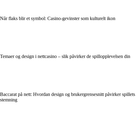
Når flaks blir et symbol: Casino-gevinster som kulturelt ikon
Temaer og design i nettcasino – slik påvirker de spillopplevelsen din
Baccarat på nett: Hvordan design og brukergrensesnitt påvirker spillets
stemning